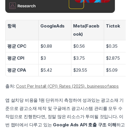
항목
GoogleAds
Meta(Faceb
Tictok
ook) 
평균 CPC
$0.88
$0.56
$0.35
평균 CPI
$3
$3.75
$2.875
평균 CPA
$5.42
$29.55
$5.09
출처: 
Cost Per Install (CPI) Rates (2025). businessofapps
앱 설치당 비용을 1원 단위까지 측정하여 성과있는 광고소재 기
준으로 광고소재 제작 및 구글애즈 광고시스템 관리를 모두 수
작업으로 진행한다면, 정말 많은 리소스가 투여될 것입니다. 이
번 챕터에서 다루고 있는 
Google Ads API 호출 구조 이해
하고 