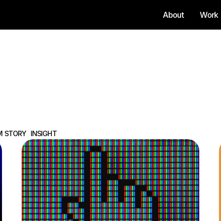
About
Work
About
Work
M STORY
INSIGHT
M STORY
INSIGHT