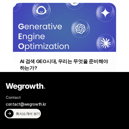
슈카월드 ‘990원 소금빵’ 논란, 시장을 흔
드는 마케팅 불변의 법칙
모건 하우절의 불변의 법칙을 기반으로 슈카월드 990원 소
금빵 논란에 대해 살펴보며 시장 혼란을 기회로 전환하는 전
략에 살펴보겠습니다.
2025년 9월 3일
MARKETING
AI 검색 GEO시대, 우리는 무엇을 준비해야 
하는가?
골드만삭스 사례를 통해 GEO 검색엔진 패러다임의 변화 속 
신뢰받는 콘텐츠와 브랜드로 자리매김하기 위한 체계적인 
GEO 전략 실행 전략을 수립해야합니다.
2025년 8월 27일
AI TREND
Contact
contact@wegrowth.kr
회사소개서 보기