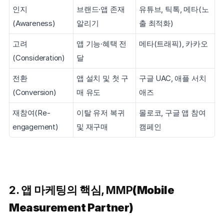
인지
브랜드·앱 존재 
유튜브, 틱톡, 메타(노
(Awareness)
알리기
출 최적화)
고려
앱 기능·혜택 전
메타(트래픽), 카카오
(Consideration)
달
전환
앱 설치 및 첫 구
구글 UAC, 애플 서치 
(Conversion)
매 유도
애즈
재참여(Re-
이탈 유저 복귀 
몰로코, 구글 앱 참여 
engagement)
및 재구매
캠페인
2. 앱 마케팅의 핵심, MMP
(Mobile 
Measurement Partner)