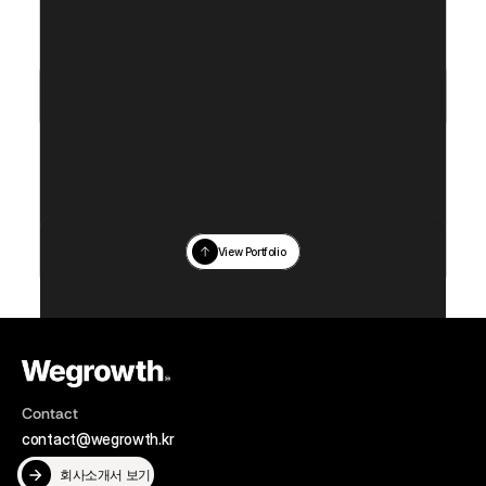
Service Category
Year
Data Intelligence
2025
Service Category
Year
Data Intelligence
2025
View Portfolio
Service Category
Year
Data Intelligence
2025
Contact
contact@wegrowth.kr
회사소개서 보기