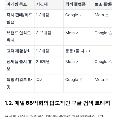
마케팅 목표
시간대
최적 플랫폼
보조 플랫폼
즉시 판매/리드 
1-3개월
Google ✓
Meta △
필요
브랜드 인식도 
3-12개월
Meta ✓
Google △
확대
고객 재활성화
1-3개월
동등 (둘 다 ✓)
신제품 출시 홍
2-6개월
Meta ✓
Google △
보
특정 키워드 타
즉시
Google ✓
Meta △
겟
1.2. 매일
 85억회의 
압도적인 구글 검색 트래픽
구글의 강점은 처리하는 데이터 숫자로 더욱 명확해집니다. 