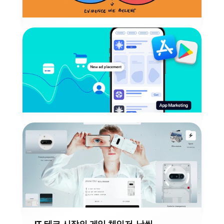
똑똑한 조직이 잘못된 결정을 내리는 이유
가장 높은 연봉을 받는 사람의 의견이 데이터를 압도하는 현
상인 HiPPO는 아비나쉬 카우식이 제시한 개념으로 잘못된 
제품 방향 등 시장과의 괴리로 나타납니다.
2026년 6월 11일
INSIGHT
앱 마케팅이란? MMP·딥링크·캠페인 단계
별 설계 전략 총정리
앱 개발 장벽이 사라진 현재, 성패를 가르는 것은 기술이 아니
라 타겟 정의부터 MMP 연동·딥링크 설계까지 이어지는 앱 마
케팅 설계 역량입니다.
2026년 4월 22일
MARKETING
IT 테크 시장의 게임 체인저, 낫씽