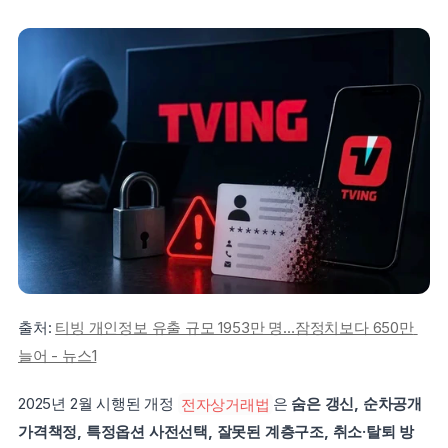
출처: 
티빙 개인정보 유출 규모 1953만 명…잠정치보다 650만 
늘어 - 뉴스1
2025년 2월 시행된 개정 
전자상거래법
은 
숨은 갱신, 순차공개 
가격책정, 특정옵션 사전선택, 잘못된 계층구조, 취소·탈퇴 방