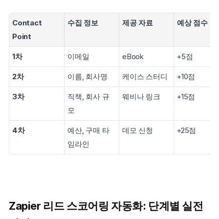
Contact 
수집 정보
제공 자료
예상 점수 증
Point
1차
이메일
eBook
+5점
2차
이름, 회사명
케이스 스터디
+10점
3차
직책, 회사 규
웨비나 링크
+15점
모
4차
예산, 구매 타
데모 신청
+25점
임라인
Zapier 리드 스코어링 자동화: 단계별 실전 