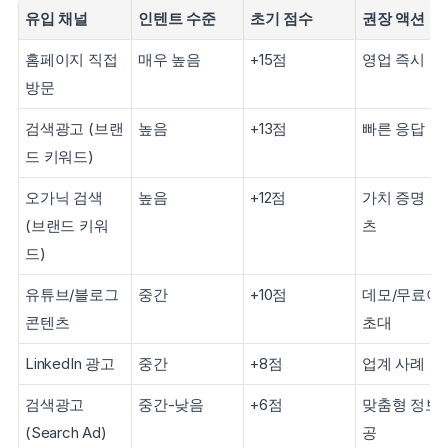
유입 채널
인텐트 수준
초기 점수
권장 액션
홈페이지 직접 
매우 높음
+15점
영업 즉시 투
방문
검색광고 (브랜
높음
+13점
빠른 응답
드 키워드)
오가닉 검색 
높음
+12점
가치 증명 콘
(브랜드 키워
츠
드)
유튜브/블로그 
중간
+10점
데모/무료이용
콘텐츠
초대
LinkedIn 광고
중간
+8점
업계 사례 공
검색광고 
중간-낮음
+6점
맞춤형 정보 
(Search Ad)
공