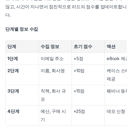
않고, 시간이 지나면서 점진적으로 리드의 점수를 업데이트합니
다.
단계별 정보 수집
단계
수집 정보
초기 점수
액션
1단계
이메일 주소
+5점
eBook 제공
2단계
이름, 회사명
+10점
케이스 스터디
제공
3단계
직책, 회사 규
+15점
웨비나 등록
모
4단계
예산, 구매 시
+25점
데모 신청
기