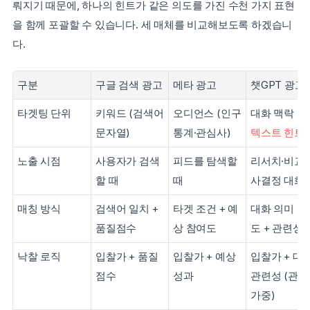
뤄지기 때문에, 하나의 힌트가 같은 의도를 가진 수천 가지 표현
을 함께 포괄할 수 있습니다. 세 매체를 비교해보도록 하겠습니
다.
구분
구글 검색 광고
메타 광고
챗GPT 광고
타겟팅 단위
키워드 (검색어 
오디언스 (인구
대화 맥락 (
문자열)
통계·관심사)
텍스트 힌트
노출 시점
사용자가 검색
피드를 탐색할 
리서치·비교·
할 때
때
사결정 대화 
매칭 방식
검색어 일치 + 
타겟 조건 + 예
대화 의미 유
품질점수
상 참여도
도 + 관련성
낙찰 로직
입찰가 + 품질
입찰가 + 예상 
입찰가 + 대화
점수
성과
관련성 (관련
가중)