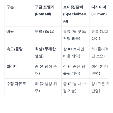
구분
구글 포멜리 
브이캣/달파 
디자이너 구독
(Pomelli)
(Specialized 
(Human)
AI)
비용
무료 (Beta)
유료 (월 구독/
유료 (업체 별
건당 과금)
상이)
속도/물량
최상 (무제한 
상 (빠르지만 
하 (물리적 
생성)
비용 제약)
간 소요)
퀄리티
중 (랜덤성 존
상 (검증된 템
최상 (디테일 
재)
플릿 기반)
완벽)
수정 자유도
하 (재생성 위
중 (기능 내 수
상 (모든 요청
주)
정 가능)
반영)