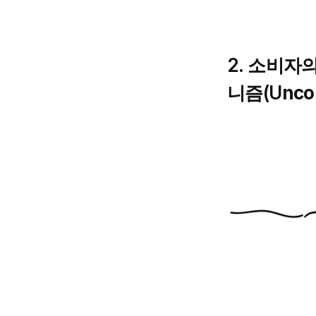
2. 소비자
니즘(U
nco