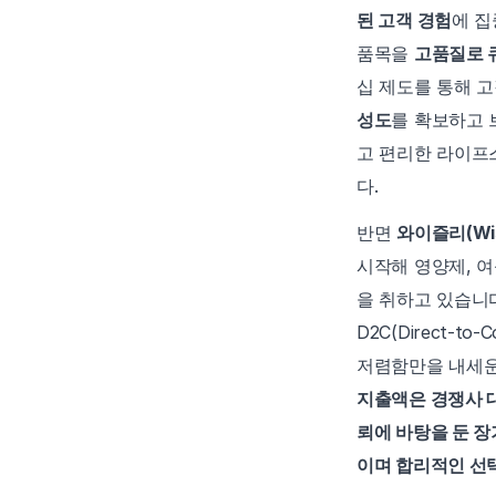
된 고객 경험
에 집
품목을 
고품질로 
십 제도를 통해 고
성도
를 확보하고 
고 편리한 라이프
다.
반면 
와이즐리(Wis
시작해 영양제, 여
을 취하고 있습니다
D2C(Direct-
저렴함만을 내세운
지출액은 경쟁사 대
뢰에 바탕을 둔 장
이며 합리적인 선