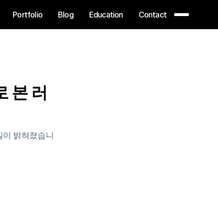
Portfolio
Blog
Education
Contact
Portfolio
Blog
Education
Contact
 본 러
실이 밝혀졌습니