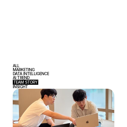
B
l
o
g
ALL
MARKETING
DATA INTELLIGENCE
AI TREND
TEAM STORY
INSIGHT