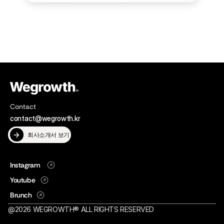
Contact
contact@wegrowth.kr
회사소개서 보기
Instagram
Instagram
Youtube
Youtube
Brunch
Brunch
@2026 WEGROWTH® ALL RIGHTS RESERVED